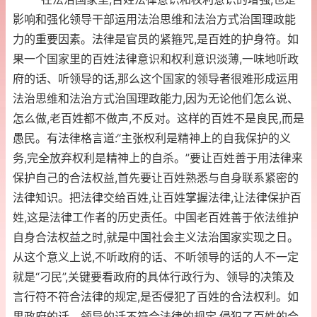
影响和强化领导干部运用法治思维和法治方式治国理政能
力的重要因素。法律是官员的紧箍咒,是百姓的护身符。如
果一个国家里的百姓法律意识和权利意识淡薄,一味地听政
府的话、听领导的话,那么这个国家的领导者很难形成运用
法治思维和法治方式治国理政能力,因为无论他们怎么说、
怎么做,老百姓都不做声,不反对。这样的百姓不是良民,而是
愚民。有法律格言道:“主张权利是精神上的自我保护的义
务,完全放弃权利是精神上的自杀。”要让百姓善于用法律来
保护自己的合法权益,首先要让百姓熟悉与自身联系紧密的
法律知识。把法律交给百姓,让百姓掌握法律,让法律保护百
姓,这是法律工作者的历史责任。中国老百姓善于依法维护
自身合法权益之时,就是中国社会主义法治国家实现之日。
从这个意义上说,不听政府的话、不听领导的话的人不一定
就是“刁民”,关键要看政府的具体行政行为、领导的决策及
言行符不符合法律的规定,是否侵犯了百姓的合法权利。如
果政府的话、领导的话不符合法律的规定,侵犯了百姓的合