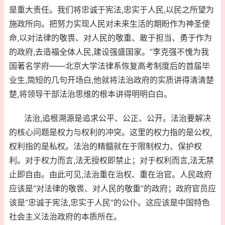
是重大责任。我们将忠诚于宪法,忠实于人民,以民之所望为
施政所向。把努力实现人民对未来生活的期盼作为神圣使
命,以对法律的敬畏、对人民的敬重、敢于担当、勇于作为
的政府,去造福全体人民,建设强盛国家。”李克强不愧为我
国著名学府——北京大学法律系恢复高考制度后的首届毕
业生,简短的几句开场白,他就将法治政府的实质讲得清清楚
楚,将领导干部法治思维的根本讲得明明白白。
法治,追根溯源是追求公平、公正、公开。法治要解决
的核心问题是权力与权利的冲突。这里的权力指的是公权,
权利指的是私权。法治的精髓就在于限制权力、保护权
利。对于权力而言,法无授权即禁止；对于权利而言,法无禁
止即自由。由此可见,法治重在治权、重在治官。人民政府
应该是“对法律的敬畏、对人民的敬重”的政府；政府官员应
该是“忠诚于宪法,忠实于人民”的公仆。这应该是中国特色
社会主义法治政府的本质所在。