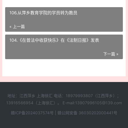
106.从萍乡教育学院的学员转为教员
« 上一篇
104.《在普法中收获快乐》在《法制日报》发表
下一篇 »
地址：江西萍乡 上海徐汇 电话：18979993807（江西萍乡）；
13916566954（上海徐汇）。 E-mail:13907996105@139.com
赣ICP备2024037574号
|
赣公网安备 36030202000441号