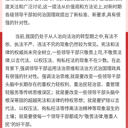
度关注和广泛讨论,这一提法从价值观和方法论上,对新时期
各级领导干部如何治国理政提出了新标准、新要求,具有很
强的针对性。
当前,我国仍处于从人治向法治的转型期之中,有法不
依、执法不严、违法不究的现象仍然较为常见。宪法和法
律的权威尚未完全树立,一些领导干部只敬畏上司,不敬畏法
律,以言代法、以权压法、徇私枉法的现象不在少数。在此
背景下,强调领导干部运用法治思维和法治方式治国理政具
有很强的针对性。强调法治思维,就是要改变一些领导干部
头脑中长期存在的重权力轻权利、重治民轻治官、重管理
轻服务等传统思维误区；就是要改变一些领导干部头脑中
根深蒂固的超越宪法和法律的特权思想；就是要铲除以言
代法、以权压法、徇私枉法等悖离法治精神等现象滋生的
土壤；就是要使每一个领导干部都成为“敬畏法律,敬重人
民”的好干部。