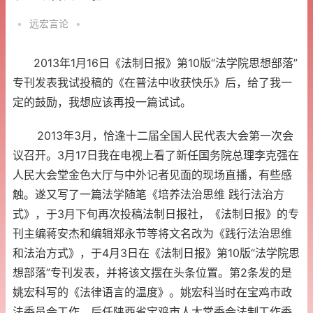
•
远宏言论
•
2013年1月16日《法制日报》第10版“法学院思想部落”
专刊发表我试投稿的《在普法中收获快乐》后，给了我一
定的鼓励，我想应该再投一篇试试。
2013年3月，恰逢十二届全国人民代表大会第一次会
议召开。3月17日我在电视上看了新任国务院总理李克强在
人民大会堂金色大厅与中外记者见面的现场直播，有些感
触。遂又写了一篇法学随笔《培养法治思维 践行法治方
式》，于3月下旬再次投稿法制日报社，《法制日报》的专
刊主编蒋安杰和编辑郑永节等将文名改为《践行法治思维
和法治方式》，于4月3日在《法制日报》第10版“法学院思
想部落”专刊发表，并将该文摆在头条位置。第2条发的是
姚宏科写的《法律语言的温度》。姚宏科当时在宝鸡市政
法委员会工作，后任陕西省宝鸡市人大常委会法制工作委