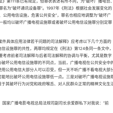
法》第111条已有规定，但罪状表述有所不同，为“破坏广播电台
名为“破坏通讯设备罪”。1997年《刑法》根据社会发展变化的
、公用电信设施，危害公共安全”，罪名也相应地调整为“破坏广
，一般均以破坏广播电视设施罪或者破坏公用电信设施罪分别定罪
件具体应用法律若干问题的司法解释》应考虑以下几个方面的
信设施罪的共性，两罪均规定在《刑法》第124条同一条文中
因此要考虑前者司法解释与后者司法解释的协调与平衡，尤其是数字
与破坏公用电信设施罪的不同点，当前，广播电视在公共安全中
使用公用电信大部分人可以忍受，但一天不听广播不看电视大部
可能地比破坏公用电信设施罪低一点。三是对破坏广播电视设施
重于其破坏行为对党和政府喉舌、对人民群众正常的精神文化生
国家广播电影电视总局法规司副司长余爱群私下对我说：“前