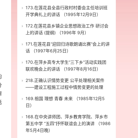
、
173.在莲花县全县行政村村委会主任培训班
开学典礼上的讲话 （1995年12月9日）
172.在莲花县乡镇企业思想政治工作 研讨会
上的讲话 (提纲) （1996年 9月）
171.在莲花县“迎回归诗歌朗诵比赛”会上的讲
话 （1997年6月25日）
，
170.在萍乡高专大学生“三下乡”活动实践团
联欢晚会上的讲话 （1997年8月16日）
的
218.正确认识情势变更 公平处理相关案件
分
——建设工程施工过程中情势变更的处理
罪
169.祖国 理想 青春 未来 （1985年12月5
活
日）
168.在中央讲师团、萍乡教育学院、萍乡市
第五中学 “五四”抒怀联谊会上的演讲 （1986
年5月4日晚）