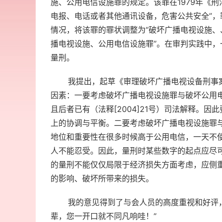
施、公用电信设施罪的规定。该罪在1979年《刑
电报、电话或者其他通讯设备，危害公共安全”，罪
情况，将该罪的罪状调整为“破坏广播电视设施、
播电视设施、公用电信设施罪”。在审判实践中
量刑。
我提出，起草《审理破坏广播电视设备刑事案
因素：一要考虑破坏广播电视设施罪与破坏公用电
且后者已有（法释[2004]21号）司法解释。
上的协调与平衡。二要考虑破坏广播电视设施罪
地位和重要性在很多时候高于公用电信，一天不
人不能忍受。因此，量刑时某些数字的起点应尽
的量刑不能仅仅局限于经济损失方面考虑，应侧
的影响、破坏所带来的损失。
我的意见得到了与会人员的高度重视和好评，
辈，您一开口就不同凡响哇！”