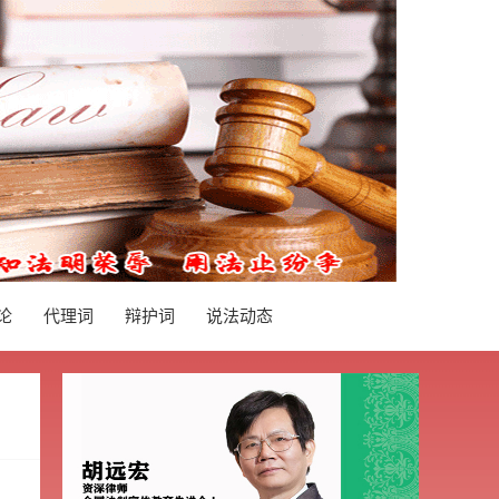
论
代理词
辩护词
说法动态