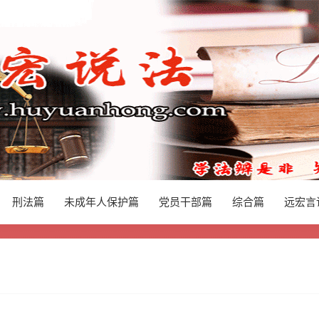
刑法篇
未成年人保护篇
党员干部篇
综合篇
远宏言