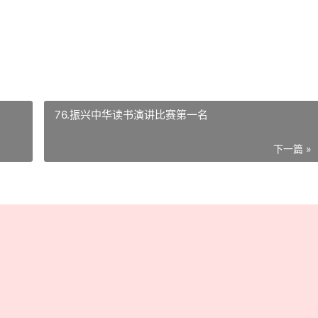
76.振兴中华读书演讲比赛第一名
下一篇 »