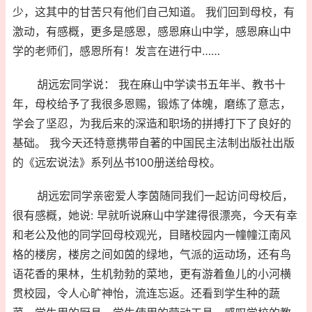
少，这其中的甘苦只有他们自己知道。 我们回到母校，有
激动，有感概，更多是感恩，感恩麻山中学，感恩麻山中
学的老师们，感恩所有！发言在进行中……
胡远宏同学说： 我在麻山中学读书五年半、教书十
年，母校给予了我很多恩赐，锻炼了体魄，磨练了意志，
学会了坚忍，为我后来的深造和职场的拼搏打下了良好的
基础。 我今天还特意携带自著的中国民主法制出版社出版
的《远宏说法》系列丛书100册送给母校。
胡远宏同学亲密爱人李茵随同我们一起访问母校后，
很有感概，她说: 早就听说麻山中学建得很漂亮，今天有幸
和老公及他的同学回母校观光，目睹校园内一幢幢江南风
格的楼房，楼房之间如茵的绿地，气派的运动场，还有鸟
语花香的果林，生机勃勃的菜地，更有游着鱼儿的小河横
贯校园，令人心旷神怡，流连忘返。还看到学生种的蔬