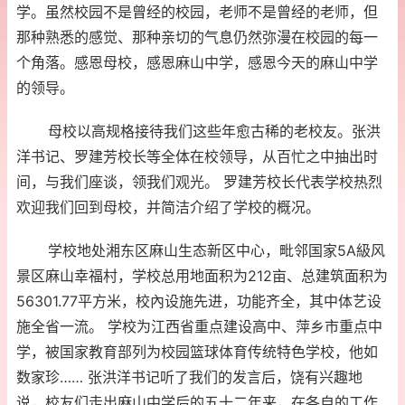
学。虽然校园不是曾经的校园，老师不是曾经的老师，但
那种熟悉的感觉、那种亲切的气息仍然弥漫在校园的每一
个角落。感恩母校，感恩麻山中学，感恩今天的麻山中学
的领导。
母校以高规格接待我们这些年愈古稀的老校友。张洪
洋书记、罗建芳校长等全体在校领导，从百忙之中抽出时
间，与我们座谈，领我们观光。 罗建芳校长代表学校热烈
欢迎我们回到母校，并简洁介绍了学校的概况。
学校地处湘东区麻山生态新区中心，毗邻国家5A級风
景区麻山幸福村，学校总用地面积为212亩、总建筑面积为
56301.77平方米，校內设施先进，功能齐全，其中体艺设
施全省一流。 学校为江西省重点建设高中、萍乡市重点中
学，被国家教育部列为校园篮球体育传统特色学校，他如
数家珍…… 张洪洋书记听了我们的发言后，饶有兴趣地
说，校友们走出麻山中学后的五十二年来，在各自的工作