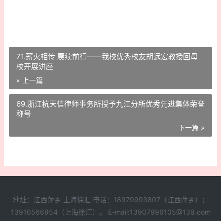
71.薪火相传 赓续前行——我校优秀校友胡远宏教授回母
校开展讲座
« 上一篇
69.浙江杭天信律师事务所授予九江分所优秀先进集体荣誉
称号
下一篇 »
地址：江西萍乡 上海徐汇 电话：18979993807（江西萍乡）；
13916566954（上海徐汇）。 E-mail:13907996105@139.com