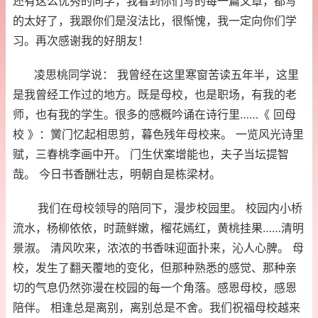
还有这么优秀的同学，我看到你们写的每一篇文章，都写
的太好了，我跟你们是沒法比，很惭愧，我一定向你们学
习。再次感谢我的好朋友！
凌思桃同学说： 我曾经在这里寒窗苦读五年半，这里
是我曾经工作过的地方。既是母校，也是职场，有我的老
师，也有我的学生。很多的感概吟诵在诗行里……《 回母
校 》：黉门忆起相思剪，暮色残年母校来。 一览风光诗里
赋，三春桃李画中开。 门生伏案增能也，夫子当坛提智
哉。 今日书香酬壮志，明朝自是栋梁材。
我们在母校领导的陪同下，漫步校园里。 校园内小桥
流水，杨柳依依，时蔬鲜嫩，榴花嫣红，黄桃挂果……清明
景淑。 清风吹来，浓浓的书香味迎面扑来，沁人心脾。 母
校，发生了翻天覆地的变化，但那种熟悉的感觉、那种亲
切的气息仍然弥漫在校园的每一个角落。感恩母校，感恩
陪伴。 相逢总是离别，离别总是不舍。我们祝福母校越来