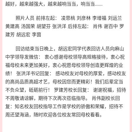
越好，越来越强大，越来越响当当，响当当……
照片人员 前排左起： 凌思桃 刘彦林 李增福 刘运兰
黄建高 汤国荣 胡望芬 张洪洋 后排左起： 肖伟 谢百中 罗
建芳 胡远宏 李茵
回访结束当日晚上，胡远宏同学代表回访人员向麻山
中学领导发微信： 衷心感谢母校领导高规格接待，衷心祝
福母校未来更加美好，衷心祝愿母校领导创造更辉煌的业
绩！ 张洪洋书记回复： 感动校友对母校的厚爱，感动校友
的高尚品质高超才艺，母校因您而更精彩！我们后辈定当
不负众望，砥砺前行！ 罗建芳校长回复： 谢谢祝福，招待
不周敬请谅解，期待下次再次莅临指导。 肖伟副校长回
复：知名校友回校指导工作是学校的骄傲和荣耀，招待不
周还望海涵，随时欢迎各位校友常回母校看看。