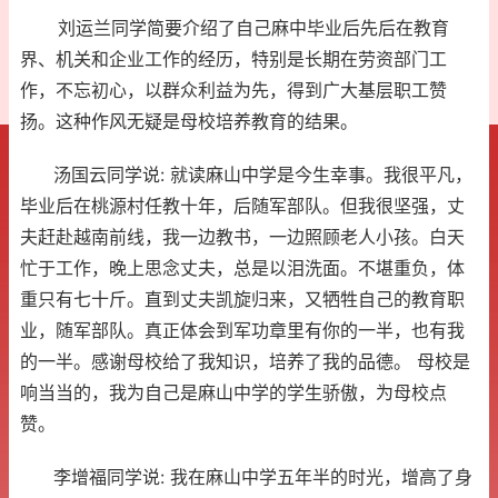
刘运兰同学简要介绍了自己麻中毕业后先后在教育
界、机关和企业工作的经历，特别是长期在劳资部门工
作，不忘初心，以群众利益为先，得到广大基层职工赞
扬。这种作风无疑是母校培养教育的结果。
汤国云同学说: 就读麻山中学是今生幸事。我很平凡，
毕业后在桃源村任教十年，后随军部队。但我很坚强，丈
夫赶赴越南前线，我一边教书，一边照顾老人小孩。白天
忙于工作，晚上思念丈夫，总是以泪洗面。不堪重负，体
重只有七十斤。直到丈夫凯旋归来，又牺牲自己的教育职
业，随军部队。真正体会到军功章里有你的一半，也有我
的一半。感谢母校给了我知识，培养了我的品德。 母校是
响当当的，我为自己是麻山中学的学生骄傲，为母校点
赞。
李增福同学说: 我在麻山中学五年半的时光，增高了身