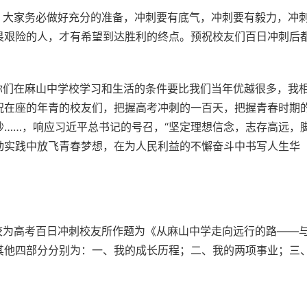
大家务必做好充分的准备，冲刺要有底气，冲刺要有毅力，冲
畏艰险的人，才有希望到达胜利的终点。预祝校友们百日冲刺后
们在麻山中学校学习和生活的条件要比我们当年优越很多，我
祝在座的年青的校友们，把握高考冲刺的一百天，把握青春时期
……，响应习近平总书记的号召，“坚定理想信念，志存高远，
动实践中放飞青春梦想，在为人民利益的不懈奋斗中书写人生华
校为高考百日冲刺校友所作题为《从麻山中学走向远行的路——
其他四部分分别为：一、我的成长历程；二、我的两项事业；三