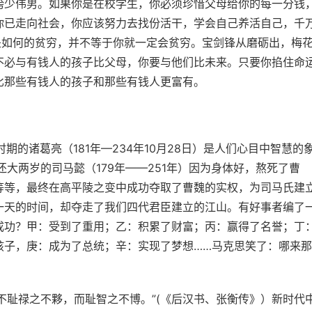
绔少伟男。如果你是在校学生，你必须珍惜父母给你的每一分钱
你已走向社会，你应该努力去找份活干，学会自己养活自己，千
是如何的贫穷，并不等于你就一定会贫穷。宝剑锋从磨砺出，梅
不必与有钱人的孩子比父母，你要与他们比未来。只要你掐住命
比那些有钱人的孩子和那些有钱人更富有。
诸葛亮（181年—234年10月28日）是人们心目中智慧的
大两岁的司马懿（179年——251年）因为身体好，熬死了曹
等等，最终在高平陵之变中成功夺取了曹魏的实权，为司马氏建
一天的时间，却夺走了我们四代君臣建立的江山。有好事者编了
成功？甲：受到了重用；乙：积累了财富；丙：赢得了名誉；丁
孩子，庚：成为了总统；辛：实现了梦想……马克思笑了：哪来那
耻禄之不夥，而耻智之不博。”(《后汉书、张衡传》）新时代