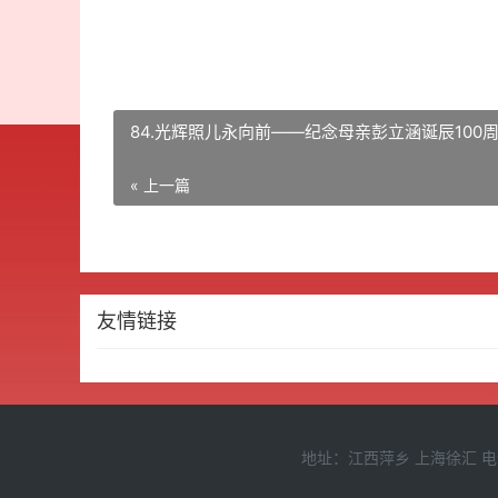
84.光辉照儿永向前——纪念母亲彭立涵诞辰100
« 上一篇
友情链接
地址：江西萍乡 上海徐汇 电话：1