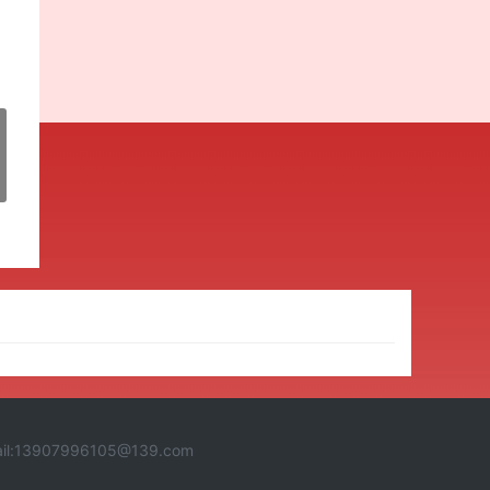
3907996105@139.com