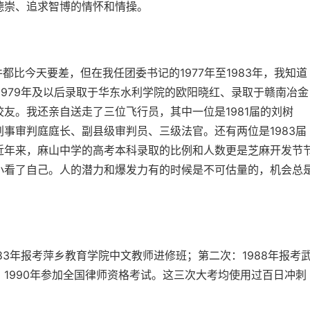
德崇、追求智博的情怀和情操。
。
今天要差，但在我任团委书记的1977年至1983年，我知道
1979年及以后录取于华东水利学院的欧阳晓红、录取于赣南冶金
友。我还亲自送走了三位飞行员，其中一位是1981届的刘树
事审判庭庭长、副县级审判员、三级法官。还有两位是1983届
近年来，麻山中学的高考本科录取的比例和人数更是芝麻开发节
小看了自己。人的潜力和爆发力有的时候是不可估量的，机会总
年报考萍乡教育学院中文教师进修班；第二次：1988年报考
1990年参加全国律师资格考试。这三次大考均使用过百日冲刺