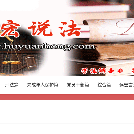
刑法篇
未成年人保护篇
党员干部篇
综合篇
远宏言