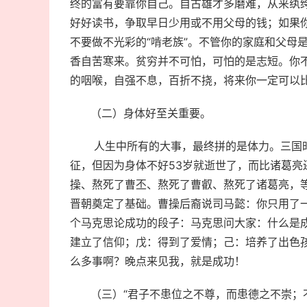
终的富有要靠你自己。自古雄才多磨难，从来纨
好好读书，争取早日少用或不用父母的钱；如果
不要做不光彩的“啃老族”。不管你的家庭和父母
香自苦寒来。贫穷并不可怕，可怕的是志短。你
的咽喉，自强不息，百折不挠，将来你一定可以
（二）身体好至关重要。
人生中所有的大事，最终拼的是体力。三国时期的
征，但因为身体不好53岁就逝世了，而比诸葛亮还
操、熬死了曹丕、熬死了曹叡、熬死了诸葛亮，
晋朝奠定了基础。曹操后裔说司马懿：你只用了
个马克思论成功的段子：马克思问大家：什么是
建立了信仰；戊：得到了爱情；己：培养了出色
么多事啊？晚点来见我，就是成功！
（三）“君子不患位之不尊，而患德之不崇；不