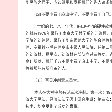
华民族之君子，应该继承和发扬我们的先人追求
(四)不要小看了麻山中学，不要小看了自己
上世纪的七、八十年代，麻山中学的硬件软件都比
的就有1978年录取于南京大学哲学系的江端预、
学院的刘建勋、录取于华东师范大学的陈会萍等校
萍，空军转业后在萍乡市中级人民法院，任第二刑
的刘汉林、易平安，刘汉林在部队立过三等功。
高！所以，我们千万不要小看了麻山中学，不要
等着那些有所准备的人。
（五）百日冲刺意义重大。
本人在大考中曾有过三次冲刺。第一次：1983
汉大学民法、经济法法学硕士研究生班；第三次：
技术，均享受到了成功的喜悦。