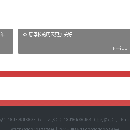
周年
82.愿母校的明天更加美好
下一篇 »
8979993807（江西萍乡）；13916566954（上海徐汇）。 E-mail:1
赣ICP备2024037574号
|
赣公网安备 36030202000441号