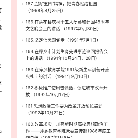
，
167.弘扬“五四”精神，把青春献给祖国
万
（1998年4月25日）
花
166.在莲花县庆祝十五大闭幕和建国48周年
运
文艺晚会上的讲话 （1997年9月30日）
165.坚定信念跟党走（1991年7月1日）
164.在萍乡市计划生育先进事迹巡回报告会
上的讲话 （1991年10月24日、28日）
象
163.在萍乡教育学院1991级新生军训营开营
典礼上的讲话 （1991年9月10日）
立
162.积极推广使用普通话，促进我市改革开
一
放 （1992年10月17日）
：
161.思想政治工作要为改革开放帮忙鼓劲
（1992年10月22日）
160.改革求实，加强新时期高校思想政治工
作 ——萍乡教育学院党委宣传部1986年度工
中
作总结（1987年1月8日）