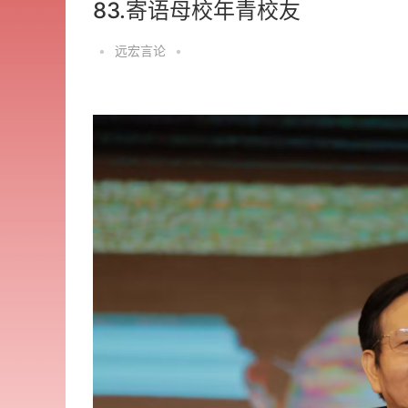
83.寄语母校年青校友
•
远宏言论
•