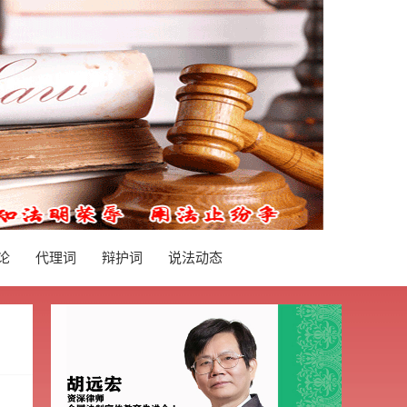
论
代理词
辩护词
说法动态