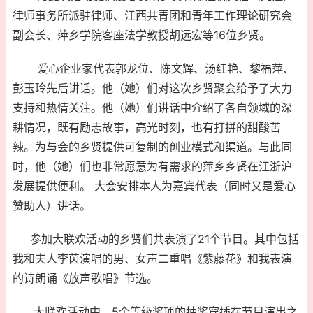
律师事务所派驻律师、江西共青团和青年工作理论研究会
副会长、萍乡学院客座法学教授胡远宏等16位乡贤。
爱心企业家代表郭龙位、陈文辉、汤红艳、黎福萍、
彭玉玲先后讲话。他（她）们对这次乡贤聚会给予了大力
支持和热情关注。他（她）们讲话中介绍了各自领域的深
耕情况，既有励志故事，高光时刻，也有打拼的甜酸苦
辣。为与会的乡贤提供可复制的创业模式和渠道。与此同
时，他（她）们也非常愿意为有需求的萍乡乡贤在江浙沪
发展提供便利。 大会安排本人为嘉宾代表（同时又是爱心
赞助人）讲话。
参加大联欢活动的乡贤们共表演了21个节目。其中包括
我和夫人李茵演唱的男、女声二重唱《紫藤花》和我表演
的诗朗诵《放声歌唱》节选。
大联欢活动中，5个等级奖项的抽奖穿插在节目演出之