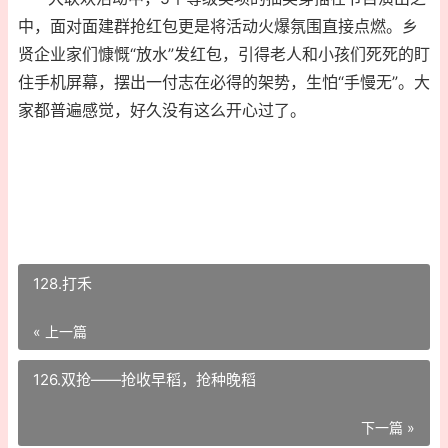
中，面对面建群抢红包更是将活动火爆氛围直接点燃。乡
贤企业家们慷慨“放水”发红包，引得老人和小孩们死死的盯
住手机屏幕，摆出一付志在必得的架势，生怕“手慢无”。大
家都普遍感觉，好久没有这么开心过了。
128.打禾
« 上一篇
126.双抢——抢收早稻，抢种晚稻
下一篇 »