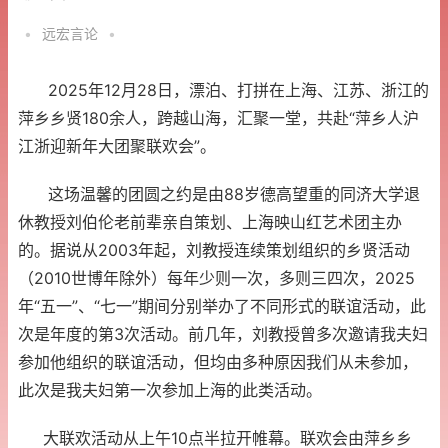
•
远宏言论
•
2025年12月28日，漂泊、打拼在上海、江苏、浙江的
萍乡乡贤180余人，跨越山海，汇聚一堂，共赴“萍乡人沪
江浙迎新年大团聚联欢会”。
这场温馨的团圆之约是由88岁德高望重的同济大学退
休教授刘伯伦老前辈亲自策划、上海映山红艺术团主办
的。据说从2003年起，刘教授连续策划组织的乡贤活动
（2010世博年除外）每年少则一次，多则三四次，2025
年“五一”、“七一”期间分别举办了不同形式的联谊活动，此
次是年度的第3次活动。前几年，刘教授曾多次邀请我夫妇
参加他组织的联谊活动，但均由多种原因我们从未参加，
此次是我夫妇第一次参加上海的此类活动。
大联欢活动从上午10点半拉开帷幕。联欢会由萍乡乡