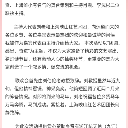
贤、上海滩小有名气的舞台策划和主持肖霞、李武彬二位
联袂主持。
主持人代表刘老和上海映山红艺术团，向远道而来的
各位乡贤、各位嘉宾表示最热烈的欢迎和最诚挚的问候！
我被作为嘉宾代表由主持介绍给大家。 本次活动以“团圆、
感恩、奋进”为主题，不仅为大家准备了精彩的文艺演出、
猜灯谜节目，还有激动人心的抽奖环节，更重要的是为大
家创造了一个叙乡情、促交流的机会。
联欢会首先由刘伯伦老教授致辞。刘教授虽然年近九
旬，但他精神矍铄，神采奕奕，他简短回顾了近两个月来
的筹备情况。对即将到来的马年，刘老祝福各位乡贤马年
万马奔腾，马到成功。
紧接着，上海映山红艺术团团长何
静致辞。
为此次活动提供爱心赞助乡贤有淅江杭天信（九江）