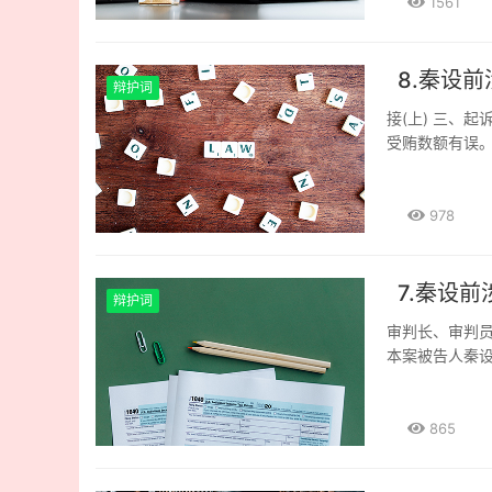
诉人秦设前收
1561
认罪服法、加
是，在犯罪的
案的侦查人员
照领导的要求
人的上诉理由成
判、轻判一点
刺，仅仅是不
（一）定罪量
较多。而对于
甘小山均未否认
刑，增加抢劫
当从宽。 三
（三）综合全案
少了。可见，
款协议中签订人
8.秦设
刑的10%；全
书均认定被告
的口供，有第
辩护词
的。打个不是
条款;甘小山拒
基准刑的20%
以后自动投案
被害人陈述，
士，而这个士
接(上) 三、
小山送的45万
犯、偶犯、有
处罚。其中，
法》第五十五
个中将比士兵
受贿数额有误
查阶段虽然承认
并酌处罚金。
情节的适用）之
述，无论是适
些而少给小费，
其个人的名义解
元为贿赂款。如
合考虑上述情
觉，但犯罪嫌
院 公安部关
元。 所以综
至2010年3
（笔录部分）第
纳
减少基准刑的1
规定，认定贺
他们二人所起
月，赣西煤焦
978
你？” 上诉人
10％、不超
节中所起的作
三年二个月并
同收受南京坤庆
张，几乎无法
师： 胡远宏
1947年6月
绩”，也是被孙
公平。 三、章嵘目前困难的家庭状况,值得给予一定的同情。 章嵘年迈的父亲患有严重
万元,遗失2万
上涨时期，但苦
适用）之二（酌
个业务员每天要
的高血压，其
贪局办案人员问
7.秦设
我在甘小山借款
年7月18日
情节和对社会的
辩护词
100个蹲起。
需要父母照顾
南京坤庆公司
元（借期一个月
是老年人，对
体罚。 有证
审判长、审判
守所3个多月后
低价的低硫焦
眉之急”。此外
犯。 本案被
基本功也是徐某
本案被告人秦
女尚未相见。如此困难
转卖。甘小山
周转资金的事”
犯、偶犯。对
训，培训他们
了证据，特别
一年多了，在
以从他处购买
实。 甘小山在
害人没有提起刑
中没有证据证
前有罪无异议
回归社会，也
借款的合同上作
证据，加上今天
院。 这个情
等人只需照本宣
意见。 起诉书
865
相济的刑事政
个月），从而
（笔录部分）第
相信人民法院
“杀单”等关
话，依照《中
与邱涛放在同
价低些的价位
二组证据是两份
七、本案适用
卷中的官某的供
以上有期徒刑；
刑，并处适
“他送给我应该
人确实向汪白林