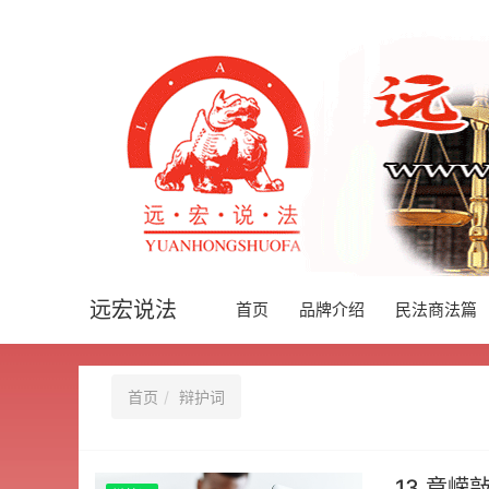
远宏说法
首页
品牌介绍
民法商法篇
首页
辩护词
13.章