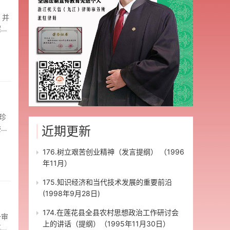
，并
案
意
于公
护人
量刑
章明
珍
联系
委托
近期更新
 提
参
他去
表如
176.树立艰苦创业精神（发言提纲） （1996
章明
01
年11月）
载：
涛动
175.知识经济和当代技术发展的重要前沿
超骗
吃饭
(1998年9月28日)
天记
。当
相
看
174.在莲花县全县农村思想政治工作研讨会
一审
供的
上的讲话（提纲）（1995年11月30日）
事
元