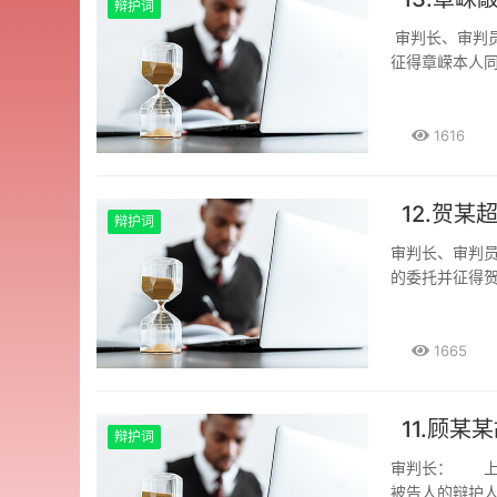
辩护词
审判长、审判
征得章嵘本人
卷，会见了当
见。 首先，本辩护人认为起诉书关于章嵘在本案所含的敲诈勒索中起次要作用，系从
犯，应当从轻
1616
诉机关针对章
觉得在这个量
情节方面作如下从轻辩护。 一、起诉书指控“
12.贺
辩护词
式敲诈货车司
审判长、审判
华发的工资，
的委托并征得
方式及车辆出
后，本辩护人查
供信息不是章
加了昨天下午
做的。章明华先
下辩护意见。 
1665
华送了我两瓶红
元证据不足。
2017年3月
803180.0
员章嵘去的，
取冯某人民币8
11.顾
的时候，章明
辩护词
录，有第三方
时章嵘并没有
审判长： 上
扣，形成完整
出，章嵘实施提供信息
被告人的辩护
刑事诉讼原则。