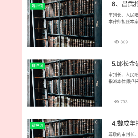
一。 综上所
官某的供词称：
成立的话，依
章嵘的辩护人
6、昌武
前在回答反贪局
上诉人三方于2
辩护词
三年以下有期徒
客户通过“MT
下、十年以上
2、刚才法庭调
找到协议的原
刑。”《上海细
审判长、人民
外汇，期间我和
条的规定，量
的借款协议，证
出具，该原件
期徒刑、拘役
本律师担任本
金”。 官某在
依照《 但本
用；二是甘小山
白林借款500
的。可以免予刑
当事人，特别
点钱，目的是为
告人秦设前犯的
为甘小山向汪白
前,乙方(贷款
意伤害犯罪。
如下辩护意见
到一定程度后
人民共和国刑
料：一是南京坤
议中的备注：借款
点为有期徒刑6
从本案二被告
809
诉书中称为经
等刑事案件适
京坤庆商贸有限
限公司（农业
年，在第一、
28页对昌武供
卷中孙某松对作
的幅度内量刑。
南京坤庆商贸
汇入南京坤庆
值：20％加30
伤了一个人，
台以及租用了
司不是国有公司
2010年2月
丙方条款但并
则》第一章（
钱。我能帮你
各种诱骗的方
5.邱长
8月5日后才被
面说明，证明2
借款协议不仅
辩护词
个月的，取整
议去抢包或偷
的钱就直接到
格、任职证明
元,秦设前为
限公司2010
审判长、人民
议人民法院判
了两天，想寻
投资失误，最
页——53页，
方签订的借款协
流动资金方面的
指派本律师担
采
士，后来我就
户入的钱并没
材料没有任何一
明秦设前为帮
用，该叁佰万元
会见当事人，
务所律师 
应了。” 被
的第三方账户
作人员： 第2
的困难,于20
坤庆商贸有限公
情有了全面的
共同抢劫中所
是不知情的。
但这份介绍信是
说，为感谢秦设
出具的书面说明
议，但根据事
793
2014年12月2
告人在法庭调
某松的供词称：
秦设前和秋顺
山还说，201
款伍佰万元,
减轻处罚的意
方被告赖理法
定的金融知识，
是2006年8
虑,没有承认
即上诉人三方签
29页记载了邱
的钱和物。二
人都可以操作
（2006）0
担保人与被担保
面说明还证明
乡市公安局正
4.魏成
昌武一直主张“
太性急，杀得
2006年11
推翻甘小山于2
辩护词
方面的困难,于
照《中华人民
坡中段抢劫时
基本也是负责杀
系合同2006年
10页）的说法
山说，为感谢上
尊敬的审判长
罚。其中，犯
没有理会，赶
某超。贺某超
页——44页，