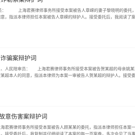
员： 上海君赛律师事务所接受本案被告人章嵘的妻子黎晓明的委托
同意，指派本律师担任本案被告人章嵘的辩护人。接受委托后，我阅读了
事人，特别是参加了前面的法庭调查，现根据事实和法律，发表如下辩护
或减轻处罚的意见是正确的，而章嵘的认罪认罚的态度也是可取的。但对
嵘提出的有期徒刑三年二个月至三年十个月、并处罚金的量刑建议，本辩
刑建议中有期徒刑的刑期方面，还是显得偏重。因此，下面本辩护人拟从
被告人章嵘伙同他人采取威胁、暴力的方
某超诈骗案辩护词
机财物”，但就章嵘个人来说，他没有采取任何威胁、暴力的方式，没有拿
员、人民陪审员： 上海君赛律师事务所接受本案被告贺某超的母亲姚某
没有参与分赃，他唯一的行为就是向章明华提供了运输风电叶片货车司机
贺某超本人的同意，指派本律师为本案一审被告人贺某超的辩护人。接受
行信息（以下简称提供信息），而他实施这一行为的主观恶性是比较小的。
阅了全部案卷，多次会见了当事人，参加了4月18日的庭前会议，特别是
嵘自己主动去做的，而是章明华想方设法先后认识邱涛、章嵘后，逐步拉
和今天上午的法庭调查，对案情有了全面的了解，现根据事实和法律，发
认识和拉拢邱涛，案卷第30卷第18页邱涛供词承认：“在2016年过年时
一、起诉书指控贺某超骗取张某某人民币38819.40元和任某某14999.
酒、微信红包500元人民币，两包烟……”案卷第29卷第6页章嵘供词记
 起诉书指控贺某超骗取人民币的数额一共有三笔：骗取冯某人民币
份的一天中午，易海斌约章嵘去懂味餐馆一起吃饭，当时章嵘不想去，是邱
7元；骗取张某某38819.40元和任某某14999.01元。 从起诉书指控贺某
去了以后章嵘才知道除了易海斌和邱涛还有不认识的章明华。四个人一起
03180.07元（以下简称前一笔）的事实看，案卷中有贺某超与冯某的聊
某某故意伤害案辩护词
华乘机向章嵘提出提供信息，说是提供给高速交警做省内超限车辆的调度
支付结算账户交易记录，有冯某的陈述，有贺某超的供述。四个环节环环
同意。而是后来他的直接领导邱涛要他做的时候才同意。 从上述情节不难
海君赛律师事务所接受本案被告人顾某某的委托，指派本律师担任本案
的证据链，可以说是无懈可击，足以认定。充分体现了重证据，不轻信口
这一行为的主观恶性是比较小的。 二、在提供信息方面，从次数
人。接受委托后，我复制并仔细阅读了本案的每一页案卷，多次会见了当
但从起诉书指控贺某超骗取张某某人民币38819.40元和任某某14999.0