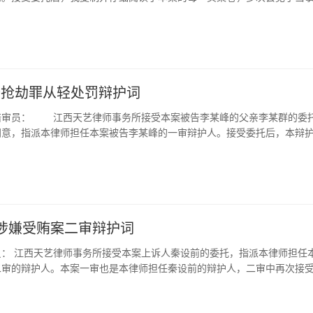
比邱涛的次数多一些，但综合全案的情况，他们二人所起的作用不相上下
加了法庭调查，对案情有了全面的了解。本辩护人对起诉书指控被告人犯
两笔）的事实看，虽然有贺某超的供述和第三方支付结算账户交易记录，
应该在同一档次。 唯物辩证法要求我们全面地看问题，切忌片面化。 从
构成没有异议，现根据事实和法律发表如下从轻处罚的意见： 一、本
国宾、任爱琴拒绝配合公安机关调查取证的情况说明，但最终还是缺少贺
30卷第18页邱涛供词记载：邱涛提供信息的时间为2017年2月份左右一
案是因邻里纠纷的民间矛盾激化引发的。 据案卷记载的侦查机关对被
记录，没有她们的陈述。四个环节少了两个，证据链出现了严重断裂。
份左右。案卷第29卷第7页章嵘供词记载：章嵘提供信息的时间为2017年4月
的询问笔录中可看出“几年前402室就因为晾拖把滴水”与被害人发生过矛
第一卷第75页在天津市公安局河北分局致河北区人民检察院的《提请批准
38卷第4-183页微信截图显示：章明华收到章嵘发来的货车司机信息的
；“几年前，我想在门外做个坡道方便我推电动车出门，结果402的女主
提前一笔“犯罪嫌疑人贺某超以虚假身份“周超”诈骗被害人冯霞80万元人
7年10月份的。由此可见，邱涛提供信息的时间早于章嵘。 从方式上看，章
个事情吵了一次”。可谓相互积怨多年。而最终矛盾激化的导火索则是起诉
某峰抢劫罪从轻处罚辩护词
后两笔张某某和任某某被贺某超诈骗的事。估计当时也是觉得后两笔证据
钉一种方式，而案卷第30卷第8页邱涛供词记载：邱涛除了用钉钉这种
4月16日15时许，被害人彭某龙从本市桃浦路1023弄44号1楼家门口推电
问题，徐某平的辩护人和本辩护人在庭前会议就提出了异议。公诉人在
过电话、微信等多种方式。当侦查人员问邱涛“你为何要用钉钉和微信两个
陪审员： 江西天艺律师事务所接受本案被告李某峰的父亲李某群的委
时，门撞到了402室的孙某英，二人发生口角。（案卷记载我的当事人
最高人民法院 最高人民检察院 公安部关于办理电信网络诈骗等刑事案件
的托运流程及详细情况提供给章明华”时，邱涛回答：“是因为章嵘会把所
同意，指派本律师担任本案被告李某峰的一审辩护人。接受委托后，本辩
睛瞎掉了”、“老流氓”之说）孙某英上楼回家告诉丈夫顾某某吵架之事，被
的意见》第六条“证据的收集和审查判断”第（一）项的规定，试图证明起
托运流程及详细情况制作成电子表格的形式发到我们的工作用的钉钉群和
事人，查阅了案卷，并与当事人近亲属交换了意见。本辩护人对被告李某
彭某龙的骂声……（案卷记载我的当事人有“骂我们是缩头乌龟，我气不
骗取后两笔的事实成立。不错，上述司法解释规定：“办理电信网络诈骗案
都是方便厂内工作交流的，是章嵘分内之事。我只要用钉钉和微信加到章
罪和公诉人关于本案各被告作用相当、不分主从的认定没有异议，现根据
之说）”所以，我们完全有理由说，本案是因邻里纠纷的民间矛盾激化引发
数众多等客观条件的限制，无法逐一收集被害人陈述的，可以结合已收集
电子表格给他就行，用起来非常方便。我总共发了2018年的2月份和3月
如下从轻处罚的辩护意见： 一、被告李某峰归案后能如实交待罪行，
高级人民法院〈人民法院量刑指导意见(试行)〉实施细则(试行)》（以
及经查证属实的银行账户交易记录、第三方支付结算账户交易记录、通话
手机里都能查到，在这之前我都是以打电话的方式告诉章明华。” 而众所
指控的犯罪事实当庭自愿认罪，可适用“认罪审”，依照最高人民法院印发
》）第二章（分则）第二节（故意伤害罪）之四规定：“有下列情形之一的
等证据，综合认定被害人人数及诈骗资金数额等犯罪事实。”从这项规定看
方式提供的信息次数，因为没有电话录音，那是难以统计的。 从协作上看
刑指导意见（试行）》和江西省高级人民法院印发的《江西省高级人民法
20％以下：1．因婚姻家庭、邻里纠纷等民间矛盾激化引发的”。也就是
前提是无法逐一收集被害人陈述，在这个前提中不包括无法收集通话记录
排，通力协作。如邱涛供词所述：“第一，如果来托运叶片的货车比较多，
刑指导意见（试行）〉实施细则》的规定，可以减少基准刑的10%以
前涉嫌受贿案二审辩护词
民间矛盾激化引发的本案，对被告人可以减少不超过20％的基准刑。 
是说，被害人陈述可以缺少，但通话记录、电子数据等证据不能少。这里
就会向章明华等人提供。第二就是，如果有不愿意配合报备交钱的货车来
峰当庭表示，愿意全部退赃、退赔，闭庭后就能付诸实施，依照江西省高
观上对危害行为发生危害结果所持的心理状态不是直接故意而是间接故
是，起诉书指控贺某超骗取后两笔的事实不仅缺少被害人陈述，还缺少上
中一人也会把信息提供给章明华等人。具体次数我不记得了。” 从接收信
员： 江西天艺律师事务所接受本案上诉人秦设前的委托，指派本律师担任
《江西省高级人民法院〈人民法院量刑指导意见（试行）〉实施细则》的
主观上是间接故意，也就是说，我的当事人在主观上并不希望对被害人造
话记录、电子数据”等重要证据。 我国《刑事诉讼法》第五十五条第一款
嵘只给章明华一人提供信息，而邱涛除提供给章明华之外，还提供过“给章
二审的辩护人。本案一审也是本律师担任秦设前的辩护人，二审中再次接
基准刑的30%以下。 三、被告李某峰当庭表示，愿意在判决宣告前，
了放任的态度与被害人发生了身体接触，在相互接触中推了一下被害人，
案件的判处都要重证据，重调查研究，不轻信口供。只有被告人供述，没有
华”。这也会给统计次数带来一些困难。 从人际上关系上看，提供信息这
人再次会见了当事人、查阅了案卷、收集了证据，特别是参加了刚才的法
此情节也可酌情减少一点基准刑。 四、被告李某峰在本案中未持刀伤
到了轻伤。在审判实践中，区别直接故意和间接故意对判断行为人的主观
认定被告人有罪和处以刑罚；没有被告人供述，证据确实、充分的，可以
用邱涛和章嵘职务分工上的便利才能完成。邱涛与章嵘是领导与被领导的
了进一步的了解。现根据事实和法律，发表如下辩护意见。 一、原审判决
告李某峰比较年青，系初犯、偶犯，犯罪后已经有了悔改表现，当庭也表
行为的社会危害程度，决定量刑，都有重要意义。与主观恶性较小密切相
以刑罚。”这一款规定实际上是向世人宣告，能以“零口供”把刑事案件办
做，并且领导先在做，部下容易误认为做这件事情可能对公司有好处，于