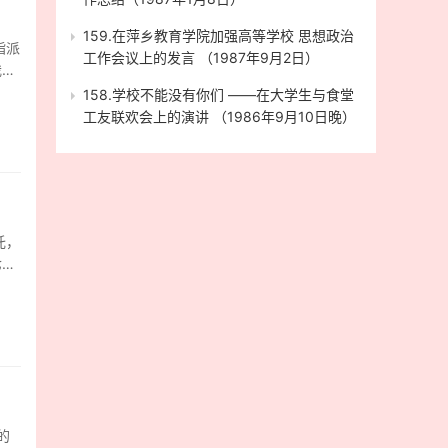
处
然后
年以
法
炒
十六
订
159.在萍乡教育学院加强高等学校 思想政治
已经
有
指派
“加
话，
使
工作会议上的发言 （1987年9月2日）
向汪
刑罚
我的
期赚
，被
实
设
故
发表
资
158.学校不能没有你们 ——在大学生与食堂
华
份材
该协
起
。
是起
工友联欢会上的演讲 （1986年9月10日晚）
挪用
南
贸有
刑1
卷第
在案
拘役
给
直接
间
溪捅
个平
公
虽有
有
通过
9年
书
明该
足一
他提
客户
资
佰万
贸有
人建
上转
感觉
29
前三
决
托，
并
抢的
，客
些
还证
急
七次
事
就答
控制
家工
方面
京
对案
告在
超都
，
日
异
宏
和被
孙
，将
小
林借
或者
定地
要一
移单
顾
保人
卷第
司机
个
间的
份书
知萍
被告
时候
是
足以
资金
”依
校上
来我
关
卷第
小
轻处
昌武
到贺
39
前与
甘
的
表
理
明，