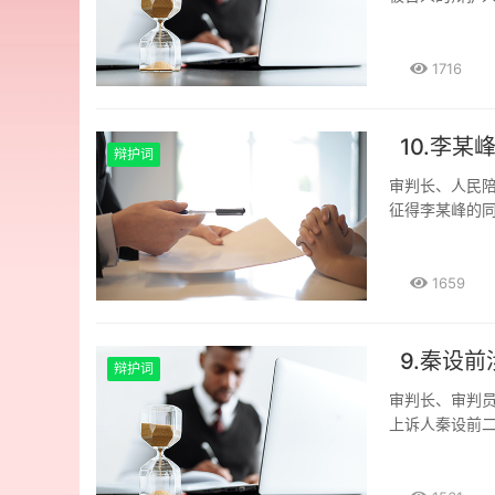
看，似乎章嵘
人，刚才又参
（以下简称后
他们二人的量刑
伤害罪的犯罪
查机关关于张
间上看，案卷第
出有因，即本
1716
与她们的聊天
2018年4月
彭某龙及其妻子
且，本案案卷
以后。而案卷第
盾，但没有激化
意见书》中也只
时间只有201
是不让装，这
10.李
币，没有提及
提供信息只用钉
辩护词
说的“2014年
足。 对这个
之外，还使用
审判长、人民
出自设的防盗门
会议上曾适用《
软件将货车司机
征得李某峰的
有被对方骂“眼
用法律若干问题
的货车司机的
多次会见了当
人顾某某又听到
书指控贺某超
群，这些信息
行为构成抢劫
下去找他理论”
确因被害人人
的好友然后转发
和法律，发表
1659
的。 《上海市
害人陈述，以
的信息，在我的
审理时对起诉书
称《上海细则
录、电子数据
知，通过电话
《人民法院量
以减少基准刑的
用这项规定的
嵘听从领导安
〈人民法院量
9.秦设
因邻里纠纷的
子数据。也就
章嵘其中一个
辩护词
二、被告李某
本案被告人主
辩护人要说的
运，我和章嵘其
审判长、审判
民法院印发的
说本案被告人
定所说的“通
的对象看，章
上诉人秦设前
定，可以减少
害，但他采取
定：“对一切
手下做事的李冬
托后，本辩护
动缴纳罚金，
致使被害人受
证据的，不能
事情，只有利
查，对案情有
或威胁人，被
大小，其危害
被告人有罪和处
系。领导要求