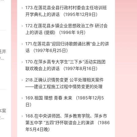
，对
故意
有侦
173.在莲花县全县行政村村委会主任培训班
时
案事
某超
开学典礼上的讲话 （1995年12月9日）
直到
害人
 况
份
172.在莲花县乡镇企业思想政治工作 研讨会
逮捕
最早
人就
上的讲话 (提纲) （1996年 9月）
民
嵘
书所
不
方式
171.在莲花县“迎回归诗歌朗诵比赛”会上的讲
动车
庭前
网络
话 （1997年6月25日）
托并
一方
适
有
护人
告
诉
微信
170.在萍乡高专大学生“三下乡”活动实践团
峰的
过就
件，
明华
联欢晚会上的讲话 （1997年8月16日）
事实
的被
份
开庭
下简
218.正确认识情势变更 公平处理相关案件
记
周
的
，可
——建设工程施工过程中情势变更的处理
，适
，章
院
说，
、电
我和
169.祖国 理想 青春 未来 （1985年12月5
下。
二、
，本
托
日）
级人
意。
述规
息
本案
规
成伤
规
明华
168.在中央讲师团、萍乡教育学院、萍乡市
受委
主
不料
其他
件
第五中学 “五四”抒怀联谊会上的演讲 （1986
庭调
人
恶性
认定
关
年5月4日晚）
对上
示了
关的
成铁
是按