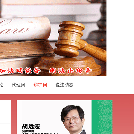
论
代理词
辩护词
说法动态