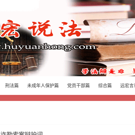
刑法篇
未成年人保护篇
党员干部篇
综合篇
远宏言
嵘敲诈勒索案辩护词