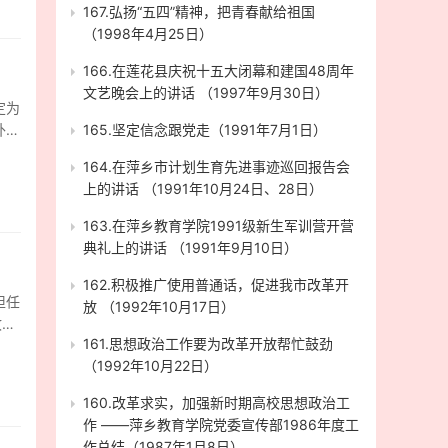
上诉
少
子
167.弘扬“五四”精神，把青春献给祖国
件：
就比
和
期徒
应适
（1998年4月25日）
然就
份借
基准
建议
超
片面
的
166.在莲花县庆祝十五大闭幕和建国48周年
增加
犯罪
据和
军战
甘
文艺晚会上的讲话 （1997年9月30日）
、初
减轻
诉讼
说这
定为
在侦
，
量刑
上所
少一
外以
165.坚定信念跟党走（1991年7月1日）
万
庭综
关发
检察
00
6月
二卷
采
可以
164.在萍乡市计划生育先进事迹巡回报告会
项的
工。
年4
给
事
少于
上的讲话 （1991年10月24日、28日）
罪环
徒刑
前共
紧
于
不太
21
大幅
163.在萍乡教育学院1991级新生军训营开营
节的
定每
，反
，
1
典礼上的讲话 （1991年9月10日）
质、
做
奶
的
0万
人
撑的
市看
非常
162.积极推广使用普通话，促进我市改革开
了燃
这项
担任
今父
流通
放 （1992年10月17日）
作
行培
收集
也可
是事
被
案卷
161.思想政治工作要为改革开放帮忙鼓劲
秦设
让他
小山
3组
某超
（1992年10月22日）
不同
宽严
期一
卷
人
、
章嵘
市场
第
160.改革求实，加强新时期高校思想政治工
。
案
十年
缓
，
上诉
作 ——萍乡教育学院党委宣传部1986年度工
节之
页
名
设
林、
作总结（1987年1月8日）